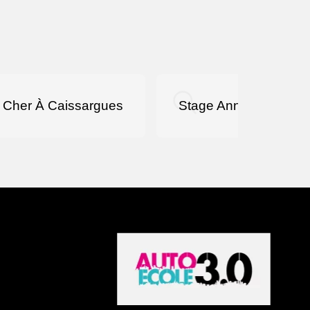
s Cher À Caissargues
Stage Annulation Per