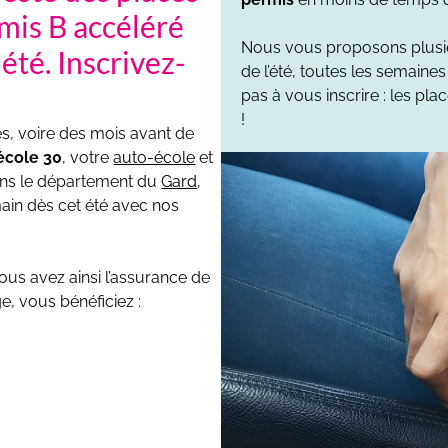
mis B accéléré
Nous vous proposons plus
été. Inscrivez-
de l’été, toutes les semaines
pas à vous inscrire : les pla
!
s, voire des mois avant de
-école
30
, votre
auto-école
et
dans le département du
Gard
,
ain dès cet été avec nos
ous avez ainsi l’assurance de
, vous bénéficiez :