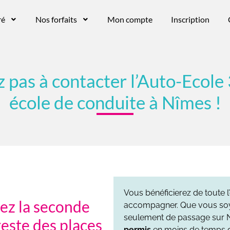
ré
Nos forfaits
Mon compte
Inscription
z pas à contacter l’Auto-Ecole 
école de conduite à Nîmes !
Vous bénéficierez de toute 
sez la seconde
accompagner. Que vous soye
seulement de passage sur N
reste des places
permis
en moins de temps qu’